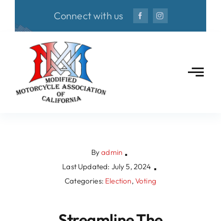
Skip
Connect with us
to
content
By
admin
▪
Last Updated: July 5, 2024
▪
Categories:
Election
,
Voting
Streamline The